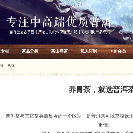
人专栏
茶品分类
茶山寻茶
私人订制
VIP会员
茶
熟茶
养胃茶，就选普洱
普洱茶与其它茶类最显著的一个区别，是普洱茶可以空腹饮
更佳。