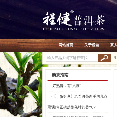
网站首页
关于程健
茶
生
购茶指南
·好熟普，有“六度”
·【干货分享】给普洱茶新手的几点
建议
·如何正确辨别茶叶的香气？