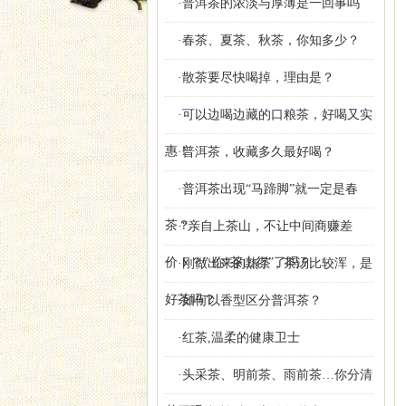
·普洱茶的浓淡与厚薄是一回事吗
·春茶、夏茶、秋茶，你知多少？
·散茶要尽快喝掉，理由是？
·可以边喝边藏的口粮茶，好喝又实
惠！
·普洱茶，收藏多久最好喝？
·普洱茶出现“马蹄脚”就一定是春
茶？
·“亲自上茶山，不让中间商赚差
价！？” 你“茶山行”了吗？
·刚做出来的熟茶，茶汤比较浑，是
好茶吗？
·如何以香型区分普洱茶？
·红茶,温柔的健康卫士
·头采茶、明前茶、雨前茶…你分清