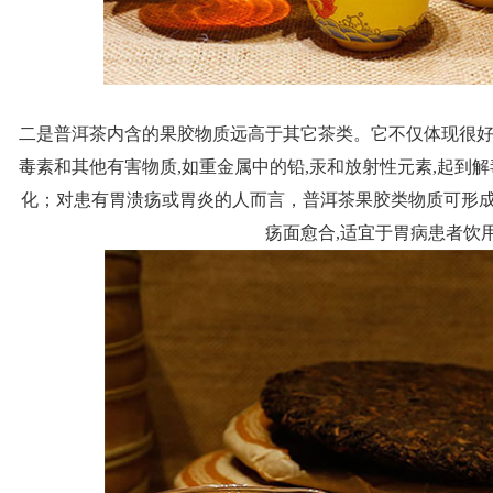
二是普洱茶内含的果胶物质远高于其它茶类。它不仅体现很好
毒素和其他有害物质,如重金属中的铅,汞和放射性元素,起到解
化；对患有胃溃疡或胃炎的人而言，普洱茶果胶类物质可形
疡面愈合,适宜于胃病患者饮