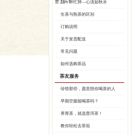
楚了吗？
·品一杯忙肺—心淡如秋水
·生茶与熟茶的区别
·订购说明
·关于发货配送
·常见问题
·如何选购茶品
茶友服务
·珍惜那些，愿意陪你喝茶的人
·早期空腹能喝茶吗？
·养胃茶，就选普洱茶！
·教你轻松去茶垢