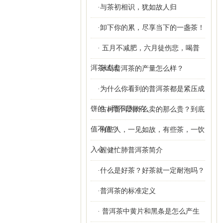
·与茶初相识，犹如故人归
·卸下你的累，尽享当下的一盏茶！
· 五月不减肥，六月徒伤悲，喝普
洱茶试试
·冰岛普洱茶的产量怎么样？
·为什么你看到的普洱茶都是紧压成
饼的，而不是散存
·古树普洱为什么卖的那么贵？到底
值不值？
·有些人，一见如故，有些茶，一饮
入心
·程健忙肺普洱茶简介
·什么是好茶？好茶就一定耐泡吗？
·普洱茶的标准定义
· 普洱茶中黄片和黑条是怎么产生