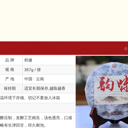
品 牌
程健
规 格
357g / 饼
产 地
中国 · 云南
保持期
适宜长期保存,越陈越香
温环境下存储、切记不要放入冰箱
酵压制，发酵工艺精良，汤色透亮，口感
略有生津回甘，经久耐泡。