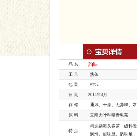
韵味
品 名
工 艺
熟茶
包 装
棉纸
日 期
2014年4月
存 储
通风、干燥、无异味、常
原 料
云南大叶种晒青毛茶
精选勐海头春茶一级料发
特 点
润滑、甜味显、韵味足，