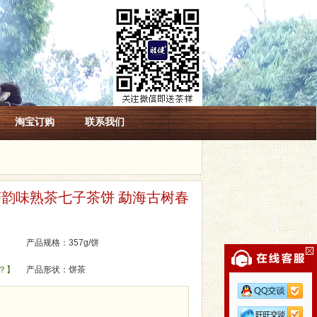
淘宝订购
联系我们
茶韵味熟茶七子茶饼 勐海古树春
产品规格：357g/饼
？】
产品形状：饼茶