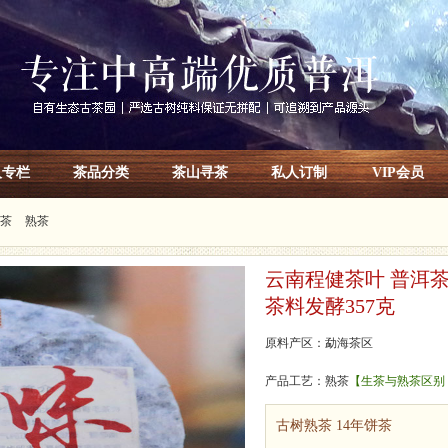
人专栏
茶品分类
茶山寻茶
私人订制
VIP会员
茶
熟茶
云南程健茶叶 普洱
茶料发酵357克
原料产区：勐海茶区
产品工艺：熟茶
【生茶与熟茶区别
古树熟茶 14年饼茶